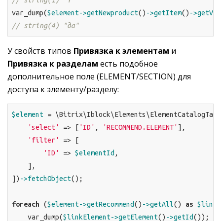
var_dump(
$element
->getNewproduct
()
->getItem
()
->getVal
// string(4) "да"
У свойств типов
Привязка к элементам
и
Привязка к разделам
есть подобное
дополнительное поле (ELEMENT/SECTION) для
доступа к элементу/разделу:
$element
 = \Bitrix\Iblock\Elements\ElementCatalogTabl
'select'
 => [
'ID'
, 
'RECOMMEND.ELEMENT'
],

'filter'
 => [

'ID'
 => 
$elementId
,

    ],

])
->fetchObject
();

foreach
 (
$element
->getRecommend
()
->getAll
() 
as
$linkE
    var_dump(
$linkElement
->getElement
()
->getId
());
