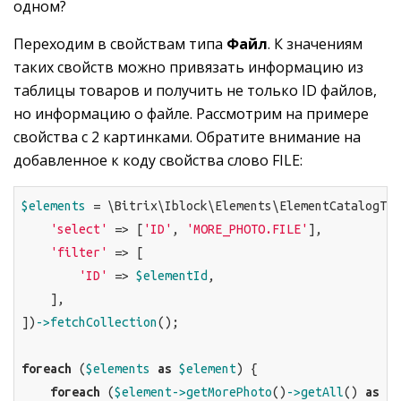
одном?
Переходим в свойствам типа
Файл
. К значениям
таких свойств можно привязать информацию из
таблицы товаров и получить не только ID файлов,
но информацию о файле. Рассмотрим на примере
свойства с 2 картинками. Обратите внимание на
добавленное к коду свойства слово FILE:
$elements
 = \Bitrix\Iblock\Elements\ElementCatalogTab
'select'
 => [
'ID'
, 
'MORE_PHOTO.FILE'
],

'filter'
 => [

'ID'
 => 
$elementId
,

    ],

])
->fetchCollection
();

foreach
 (
$elements
as
$element
) {

foreach
 (
$element
->getMorePhoto
()
->getAll
() 
as
$v