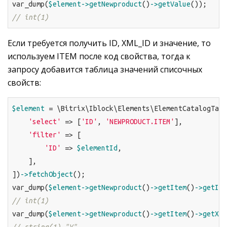
var_dump(
$element
->getNewproduct
()
->getValue
// int(1)
Если требуется получить ID, XML_ID и значение, то
используем ITEM после код свойства, тогда к
запросу добавится таблица значений списочных
свойств:
$element
 = \Bitrix\Iblock\Elements\ElementCatalogTabl
'select'
 => [
'ID'
, 
'NEWPRODUCT.ITEM'
],

'filter'
 => [

'ID'
 => 
$elementId
,

    ],

])
->fetchObject
();

var_dump(
$element
->getNewproduct
()
->getItem
()
->getId
// int(1)
var_dump(
$element
->getNewproduct
()
->getItem
()
->getXml
// string(1) "Y"