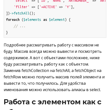
'select'
 => [
'ID'
, 
'NAME'
, 
'ARTNUMBER_'
 => 
'ARTNU
'filter'
 => [
'=ACTIVE'
 => 
'Y'
],

])
->fetchAll
foreach
 (
$elements
as
$element
) {

// ...
}
Подробнее рассматривать работу с массивом не
буду. Массив всегда можно вывести и посмотреть
содержимое. А вот с объектами посложнее, ниже
буду рассматривать работу как с объектом.
Заменив fetchCollection на fetchAll, а fetchObject на
fetchRow можно получить массив полей элемента и
вывести то, что получилось. Для удобства
именования можно использовать алиасы в select.
Работа с элементом как с