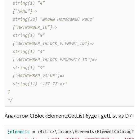
  string(1) "4"

  ["NAME"]=>

  string(38) "Штаны Полосатый Рейс"

  ["ARTNUMBER_ID"]=>

  string(1) "9"

  ["ARTNUMBER_IBLOCK_ELEMENT_ID"]=>

  string(1) "4"

  ["ARTNUMBER_IBLOCK_PROPERTY_ID"]=>

  string(1) "9"

  ["ARTNUMBER_VALUE"]=>

  string(11) "177-77-хх"

}

*/
Аналогом CIBlockElement::GetList будет getList из D7:
$elements
 = \Bitrix\Iblock\Elements\ElementCatalogTab