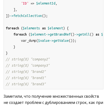
'ID'
 => 
$elementId
,

    ],

])
->fetchCollection
();

foreach
 (
$elements
as
$element
) {

foreach
 (
$element
->getBrandRef
()
->getAll
() 
as
$va
        var_dump(
$value
->getValue
());

    }

// string(8) "company2"
// string(8) "company3"
// string(6) "brand2"
// string(6) "brand1"
// string(6) "brand3"
Заметили, что получение множественных свойств
не создает проблем с дублированием строк, как при