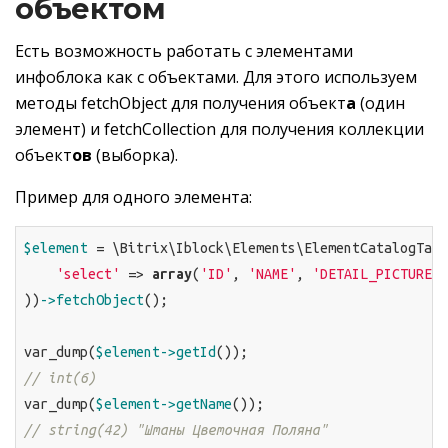
объектом
Есть возможность работать с элементами
инфоблока как с объектами. Для этого используем
методы fetchObject для получения объект
а
(один
элемент) и fetchCollection для получения коллекции
объект
ов
(выборка).
Пример для одного элемента:
$element
 = \Bitrix\Iblock\Elements\ElementCatalogTabl
'select'
 => 
array
(
'ID'
, 
'NAME'
, 
'DETAIL_PICTURE'
)

))
->fetchObject
();

var_dump(
$element
->getId
// int(6)
var_dump(
$element
->getName
// string(42) "Штаны Цветочная Поляна"