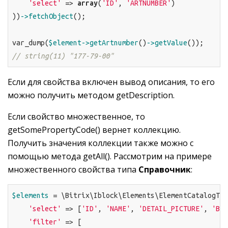
'select'
 => 
array
(
'ID'
, 
'ARTNUMBER'
)

))
->fetchObject
();

var_dump(
$element
->getArtnumber
()
->getValue
// string(11) "177-79-00"
Если для свойства включен вывод описания, то его
можно получить методом getDescription.
Если свойство множественное, то
getSomePropertyCode() вернет коллекцию.
Получить значения коллекции также можно с
помощью метода getAll(). Рассмотрим на примере
множественного свойства типа
Справочник
:
$elements
 = \Bitrix\Iblock\Elements\ElementCatalogTab
'select'
 => [
'ID'
, 
'NAME'
, 
'DETAIL_PICTURE'
, 
'BRA
'filter'
 => [
