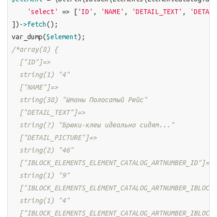
'select'
 => [
'ID'
, 
'NAME'
, 
'DETAIL_TEXT'
, 
'DETAIL
])
->fetch
();

var_dump(
$element
/*array(8) {

  ["ID"]=>

  string(1) "4"

  ["NAME"]=>

  string(38) "Штаны Полосатый Рейс"

  ["DETAIL_TEXT"]=>

  string(?) "Брюки-клеш идеально сидят..."

  ["DETAIL_PICTURE"]=>

  string(2) "46"

  ["IBLOCK_ELEMENTS_ELEMENT_CATALOG_ARTNUMBER_ID"]=>

  string(1) "9"

  ["IBLOCK_ELEMENTS_ELEMENT_CATALOG_ARTNUMBER_IBLOCK_
  string(1) "4"

  ["IBLOCK_ELEMENTS_ELEMENT_CATALOG_ARTNUMBER_IBLOCK_