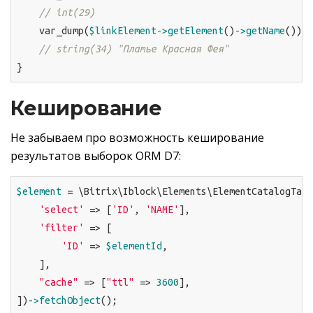
// int(29)
    var_dump(
$linkElement
->getElement
()
->getName
());

// string(34) "Платье Красная Фея"
}
Кеширование
Не забываем про возможность кеширование
результатов выборок ORM D7:
$element
 = \Bitrix\Iblock\Elements\ElementCatalogTabl
'select'
 => [
'ID'
, 
'NAME'
],

'filter'
 => [

'ID'
 => 
$elementId
,

    ],

"cache"
 => [
"ttl"
 => 
3600
],

])
->fetchObject
();