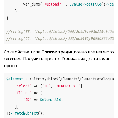
        var_dump(
'/upload/'
 . 
$value
->getFile
()
->getS
    }

}

//string(55) "/upload/iblock/2d6/2d6d01a93d220c012e40
//string(55) "/upload/iblock/dd3/dd3495f96990223e3076
Со свойства типа
Список
традиционно всё немного
сложнее. Получить просто ID значения достаточно
просто:
$element
 = \Bitrix\Iblock\Elements\ElementCatalogTabl
'select'
 => [
'ID'
, 
'NEWPRODUCT'
],

'filter'
 => [

'ID'
 => 
$elementId
,

    ],

])
->fetchObject
();
