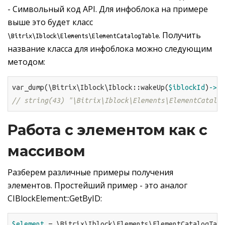
- Символьный код API. Для инфоблока на примере
выше это будет класс
. Получить
\Bitrix\Iblock\Elements\ElementCatalogTable
название класса для инфоблока можно следующим
методом:
var_dump(\Bitrix\Iblock\Iblock::wakeUp(
$iblockId
)
->ge
// string(43) "\Bitrix\Iblock\Elements\ElementCatalog
Работа с элементом как с
массивом
Разберем различные примеры получения
элементов. Простейший пример - это аналог
CIBlockElement::GetByID:
$element
 = \Bitrix\Iblock\Elements\ElementCatalogTabl