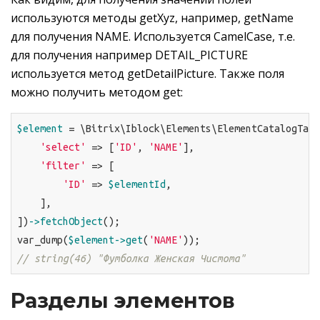
используются методы getXyz, например, getName
для получения NAME. Используется CamelCase, т.е.
для получения например DETAIL_PICTURE
используется метод getDetailPicture. Также поля
можно получить методом get:
$element
 = \Bitrix\Iblock\Elements\ElementCatalogTabl
'select'
 => [
'ID'
, 
'NAME'
],

'filter'
 => [

'ID'
 => 
$elementId
,

    ],

])
->fetchObject
();

var_dump(
$element
->get
(
'NAME'
// string(46) "Футболка Женская Чистота"
Разделы элементов