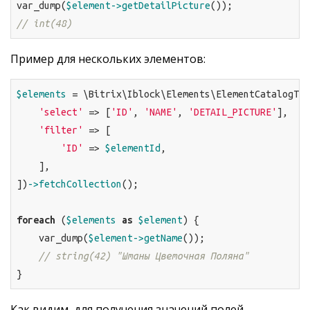
var_dump(
$element
->getDetailPicture
// int(48)
Пример для нескольких элементов:
$elements
 = \Bitrix\Iblock\Elements\ElementCatalogTab
'select'
 => [
'ID'
, 
'NAME'
, 
'DETAIL_PICTURE'
],

'filter'
 => [

'ID'
 => 
$elementId
,

    ],

])
->fetchCollection
();

foreach
 (
$elements
as
$element
) {

    var_dump(
$element
->getName
());

// string(42) "Штаны Цветочная Поляна"
}
Как видим, для получения значений полей