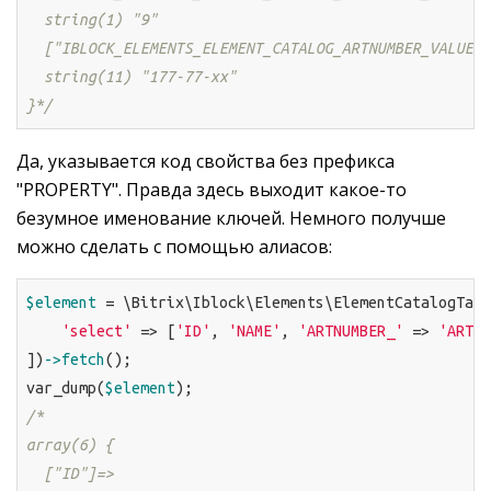
  string(1) "9"

  ["IBLOCK_ELEMENTS_ELEMENT_CATALOG_ARTNUMBER_VALUE"]
  string(11) "177-77-хх"

}*/
Да, указывается код свойства без префикса
"PROPERTY". Правда здесь выходит какое-то
безумное именование ключей. Немного получше
можно сделать с помощью алиасов:
$element
 = \Bitrix\Iblock\Elements\ElementCatalogTabl
'select'
 => [
'ID'
, 
'NAME'
, 
'ARTNUMBER_'
 => 
'ARTNU
])
->fetch
();

var_dump(
$element
/* 

array(6) {

  ["ID"]=>
