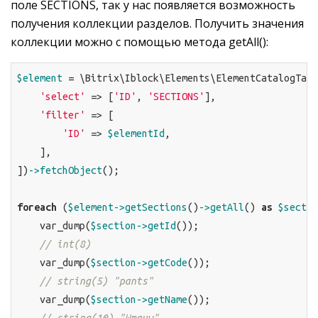
поле SECTIONS, так у нас появляется возможность
получения коллекции разделов. Получить значения
коллекции можно с помощью метода getAll():
$element
 = \Bitrix\Iblock\Elements\ElementCatalogTabl
'select'
 => [
'ID'
, 
'SECTIONS'
],

'filter'
 => [

'ID'
 => 
$elementId
,

    ],

])
->fetchObject
();

foreach
 (
$element
->getSections
()
->getAll
() 
as
$sectio
    var_dump(
$section
->getId
());

// int(8)
    var_dump(
$section
->getCode
());

// string(5) "pants"
    var_dump(
$section
->getName
());

// string(10) "Штаны"