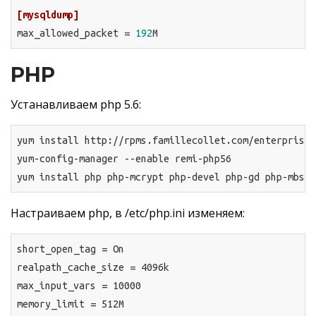
[mysqldump]
max_allowed_packet = 
192
M
PHP
Устанавливаем php 5.6:
yum install http://rpms.famillecollet.com/enterprise/
yum-config-manager --enable remi-php56

yum install php php-mcrypt php-devel php-gd php-mbstr
Настраиваем php, в /etc/php.ini изменяем:
short_open_tag
realpath_cache_size
max_input_vars
memory_limit