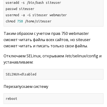
useradd 
-s
 /bin/bash siteuser

passwd siteuser

usermod 
-a
 -G siteuser webmaster

chmod 
750
 /home/siteuser
Таким образом с учетом прав 750 webmaster
сможет читать файлы всех сайтов, но siteuser
сможет читать и писать только свои файлы.
Отключаем SELinux, открываем /etc/selinux/config и
устанавливаем:
SELINUX
=disabled
Перезапускаем систему
reboot