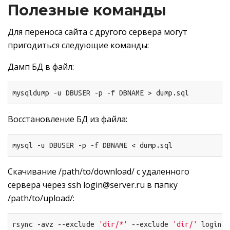
Полезные команды
Для переноса сайта с другого сервера могут
пригодиться следующие команды:
Дамп БД в файл:
mysqldump -u DBUSER -p 
-f
 DBNAME > dump.sql
Восстановление БД из файла:
mysql -u DBUSER -p 
-f
 DBNAME < dump.sql
Скачивание /path/to/download/ с удаленного
сервера через ssh login@server.ru в папку
/path/to/upload/:
rsync -avz --exclude 
'dir/*'
 --exclude 
'dir/'
 login@s