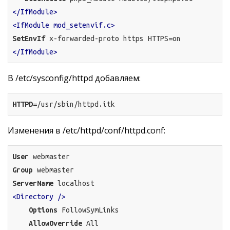
</IfModule>
<IfModule mod_setenvif.c>
SetEnvIf
 x-forwarded-proto https HTTPS=
on
</IfModule>
В /etc/sysconfig/httpd добавляем:
HTTPD
=/usr/sbin/httpd.itk
Изменения в /etc/httpd/conf/httpd.conf:
User
Group
ServerName
<Directory />
Options
 FollowSymLinks

AllowOverride
All