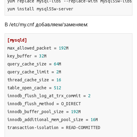
yum replace mysql-libs --replace-with mysql55w-libs

yum install mysql55w-server
В /etc/my.cnf добавляем/заменяем:
[mysqld]
max_allowed_packet = 
192
M
key_buffer = 
32
M
query_cache_size = 
64
M
query_cache_limit = 
2
M
thread_cache_size = 
16
table_open_cache = 
512
innodb_flush_log_at_trx_commit = 
2
innodb_flush_method = 
O_DIRECT
innodb_buffer_pool_size = 
192
M
innodb_additional_mem_pool_size = 
16
M
transaction-isolation = 
READ-COMMITTED