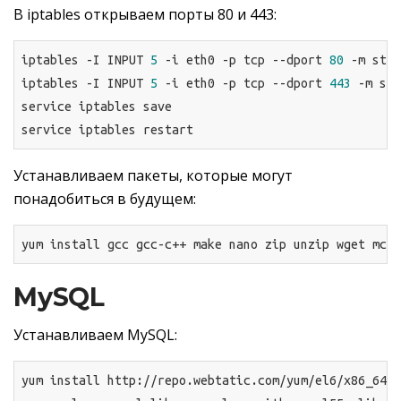
В iptables открываем порты 80 и 443:
iptables -I INPUT 
5
 -i eth0 -p tcp --dport 
80
 -m stat
iptables -I INPUT 
5
 -i eth0 -p tcp --dport 
443
 -m sta
service iptables save

service iptables restart
Устанавливаем пакеты, которые могут
понадобиться в будущем:
yum install gcc gcc-c++ make nano zip unzip wget mc b
MySQL
Устанавливаем MySQL:
yum install http://repo.webtatic.com/yum/el6/x86_64/w