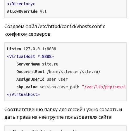
</Directory>
AllowOverride
All
Создаём файл /etc/httpd/conf.d/vhosts.conf с
конфигом серверов:
Listen
<VirtualHost *:8888>
ServerName
 site.ru

DocumentRoot
 /home/siteuser/site.ru/

AssignUserId
 user user

php_value
 session.save_path 
"/var/lib/php/session
</VirtualHost>
Соответственно папку для сессий нужно создать и
дать права на неё группе пользователя сайта: