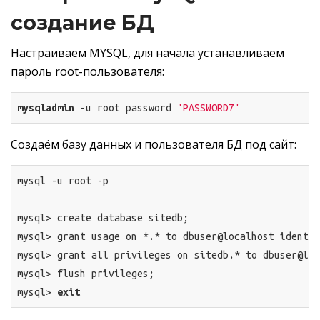
создание БД
Настраиваем MYSQL, для начала устанавливаем
пароль root-пользователя:
mysqladmin
 -u root password 
'PASSWORD7'
Создаём базу данных и пользователя БД под сайт:
mysql -u root -p

mysql> create database sitedb;

mysql> grant usage on *.* to dbuser@localhost identif
mysql> grant all privileges on sitedb.* to dbuser@loc
mysql> flush privileges;

mysql> 
exit