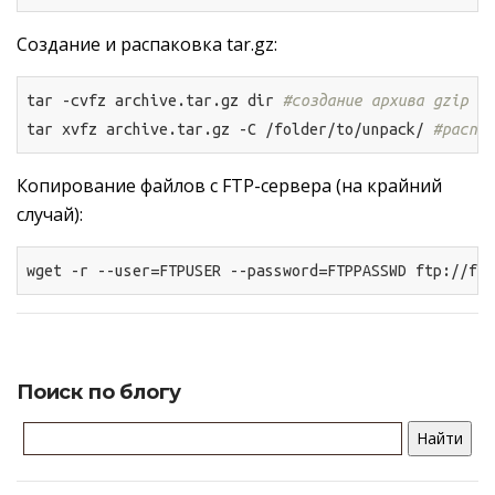
Создание и распаковка tar.gz:
tar -cvfz archive.tar.gz dir 
#создание архива gzip
tar xvfz archive.tar.gz -C /folder/to/unpack/ 
#распак
Копирование файлов с FTP-сервера (на крайний
случай):
wget -r --user=FTPUSER --password=FTPPASSWD ftp://ftp
Поиск по блогу